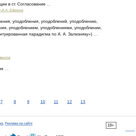
ции в ст. Согласование …
и И.А. Ефрона
ения, уподобления, уподоблений, уподоблению,
ния, уподоблением, уподоблениями, уподоблении,
нтуированная парадигма по А. А. Зализняку») …
рминов
ия …
7
8
9
10
11
12
13
ка
,
Реклама на сайте
18+