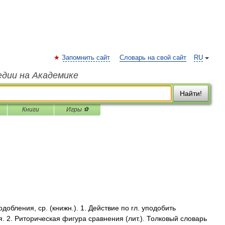
Запомнить сайт
Словарь на свой сайт
RU
едии на Академике
Найти!
Книги
Игры ⚽
ления, ср. (книжн.). 1. Действие по гл. уподобить
. 2. Риторическая фигура сравнения (лит.). Толковый словарь