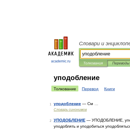
Словари и энциклоп
academic.ru
Толкования
Переводы
уподобление
Толкование
Перевод
Книги
уподобление
— См …
1
Словарь синонимов
УПОДОБЛЕНИЕ
— УПОДОБЛЕНИЕ, уподоб
2
уподоблять и уподобиться уподобляться