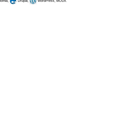
omla,
Drupal,
WordPress, MODx.