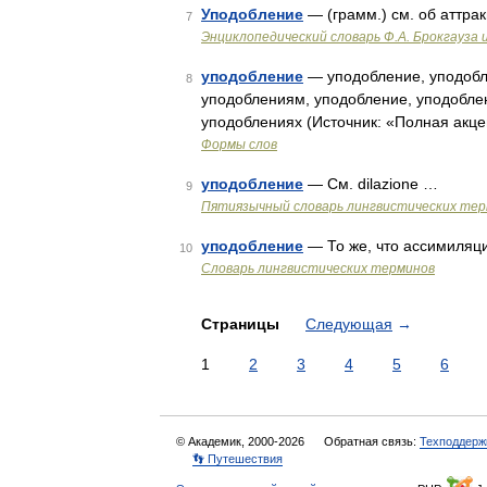
Уподобление
— (грамм.) см. об аттрак
7
Энциклопедический словарь Ф.А. Брокгауза 
уподобление
— уподобление, уподобл
8
уподоблениям, уподобление, уподобле
уподоблениях (Источник: «Полная акце
Формы слов
уподобление
— См. dilazione …
9
Пятиязычный словарь лингвистических те
уподобление
— То же, что ассимиляц
10
Словарь лингвистических терминов
Страницы
Следующая
→
1
2
3
4
5
6
© Академик, 2000-2026
Обратная связь:
Техподдерж
👣 Путешествия