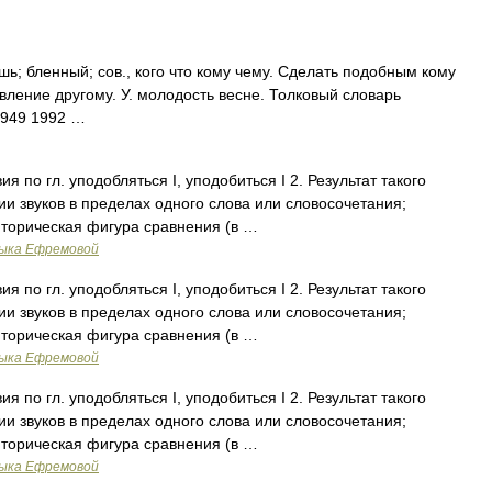
 бленный; сов., кого что кому чему. Сделать подобным кому
 явление другому. У. молодость весне. Толковый словарь
1949 1992 …
ия по гл. уподобляться I, уподобиться I 2. Результат такого
ции звуков в пределах одного слова или словосочетания;
 Риторическая фигура сравнения (в …
зыка Ефремовой
ия по гл. уподобляться I, уподобиться I 2. Результат такого
ции звуков в пределах одного слова или словосочетания;
 Риторическая фигура сравнения (в …
зыка Ефремовой
ия по гл. уподобляться I, уподобиться I 2. Результат такого
ции звуков в пределах одного слова или словосочетания;
 Риторическая фигура сравнения (в …
зыка Ефремовой